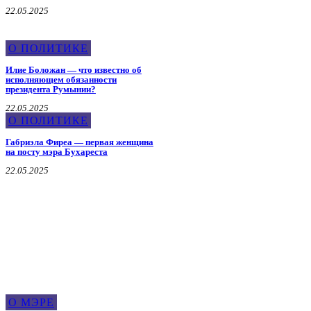
22.05.2025
О ПОЛИТИКЕ
Илие Боложан — что известно об
исполняющем обязанности
президента Румынии?
22.05.2025
О ПОЛИТИКЕ
Габриэла Фиреа — первая женщина
на посту мэра Бухареста
22.05.2025
О Мэре
О МЭРЕ