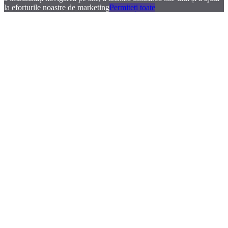
la eforturile noastre de marketing
Permiteți toate
.
.
.