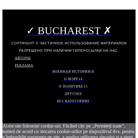
✓ BUCHAREST ✗
COPYRIGHT © ЧАСТИЧНОЕ ИСПОЛЬЗОВАНИЕ МАТЕРИАЛОВ
РАЗРЕШЕНО ПРИ НАЛИЧИИ ГИПЕРССЫЛКИ НА НАС.
АВТОРЫ
РЕКЛАМА
ВОЕННАЯ ИСТОРИЯ
18
О МЭРЕ
16
О ПОЛИТИКЕ
15
ДРУГОЕ
0
БЕЗ КАТЕГОРИИ
0
Acest site folosește cookie-uri. Făcând clic pe „Permiteți toate”,
sunteți de acord cu stocarea cookie-urilor pe dispozitivul dvs. pentru
a îmbunătăți navigarea pe site, a analiza utilizarea site-ului și a ajuta