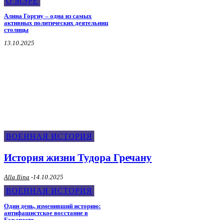
О МЭРЕ
Алина Горгиу – одна из самых
активных политических деятельниц
столицы
13.10.2025
Военная История
ВОЕННАЯ ИСТОРИЯ
История жизни Тудора Гречану
Alla Ilina
-
14.10.2025
ВОЕННАЯ ИСТОРИЯ
Один день, изменивший историю:
антифашистское восстание в
Бухаресте