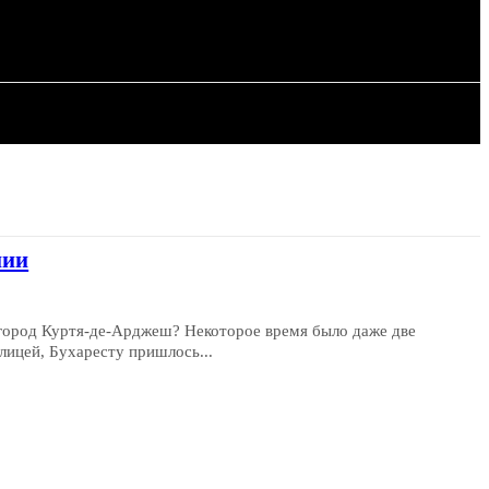
ИЯ
СТАТЬИ
нии
 город Куртя-де-Арджеш? Некоторое время было даже две
лицей, Бухаресту пришлось...