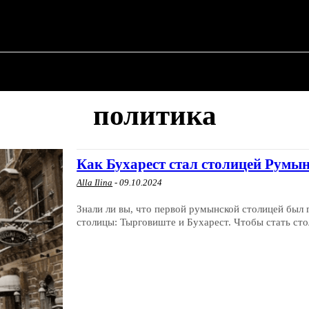
 ✗
О ПОЛИТИКЕ
О МЭРЕ
ВОЕННАЯ ИСТОР
политика
Как Бухарест стал столицей Румы
Alla Ilina
-
09.10.2024
Знали ли вы, что первой румынской столицей был
столицы: Тырговиште и Бухарест. Чтобы стать сто