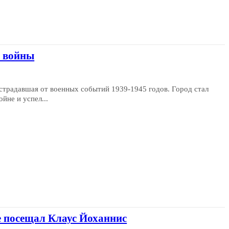
й войны
острадавшая от военных событий 1939-1945 годов. Город стал
йне и успел...
е посещал Клаус Йоханнис