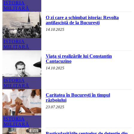
ISTORIA
MILITARĂ
O zi care a schimbat istoria: Revolta
antifascistă de la București
14.10.2025
ISTORIA
MILITARĂ
Viața și realizările lui Constantin
Cantacuzino
14.10.2025
ISTORIA
MILITARĂ
Caritatea în București în timpul
războiului
23.07.2025
ISTORIA
MILITARĂ
Particularitățile centrelor de detenție din