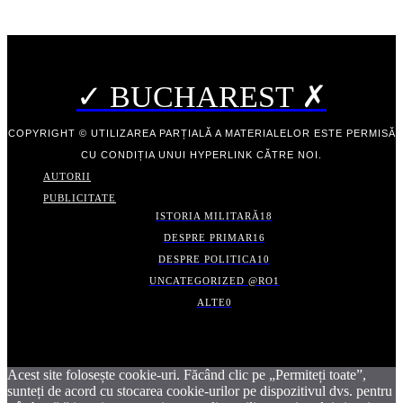
✓ BUCHAREST ✗
COPYRIGHT © UTILIZAREA PARȚIALĂ A MATERIALELOR ESTE PERMISĂ
CU CONDIȚIA UNUI HYPERLINK CĂTRE NOI.
AUTORII
PUBLICITATE
ISTORIA MILITARĂ
18
DESPRE PRIMAR
16
DESPRE POLITICA
10
UNCATEGORIZED @RO
1
ALTE
0
Acest site folosește cookie-uri. Făcând clic pe „Permiteți toate”,
sunteți de acord cu stocarea cookie-urilor pe dispozitivul dvs. pentru