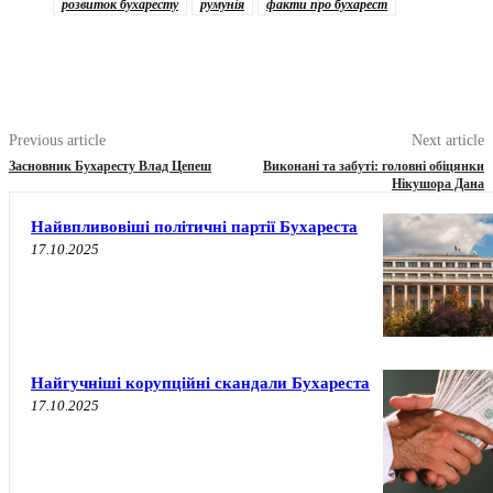
розвиток бухаресту
румунія
факти про бухарест
Previous article
Next article
Засновник Бухаресту Влад Цепеш
Виконані та забуті: головні обіцянки
Нікушора Дана
Найвпливовіші політичні партії Бухареста
17.10.2025
Найгучніші корупційні скандали Бухареста
17.10.2025