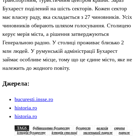
транспортним, туристичним центром країни. Зараз
Бухарест поділений на шість секторів. Кожен сектор
має власну раду, яка складається з 27 чиновників. Усіх
чиновників обирають шляхом голосування. Столицею
керує мерія міста, а рішення затверджуються
Генеральною радою. У столиці проживає близько 2
млн людей. У румунській адміністрації Бухарест
займає особливе місце, тому що це єдине місто, яке не
належить до жодного повіту.
Джерела:
bucuresti.insse.ro
historia.ro
historia.ro
TAGS
будівництво бухаресту
бухарест
валахія
європа
історія бухаресту
історія столиці
маленький париж
париж