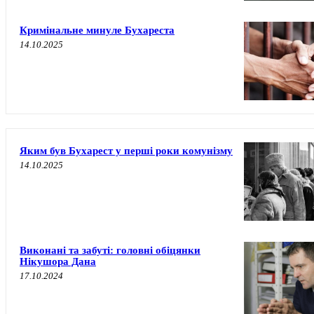
Кримінальне минуле Бухареста
14.10.2025
Яким був Бухарест у перші роки комунізму
14.10.2025
Виконані та забуті: головні обіцянки
Нікушора Дана
17.10.2024