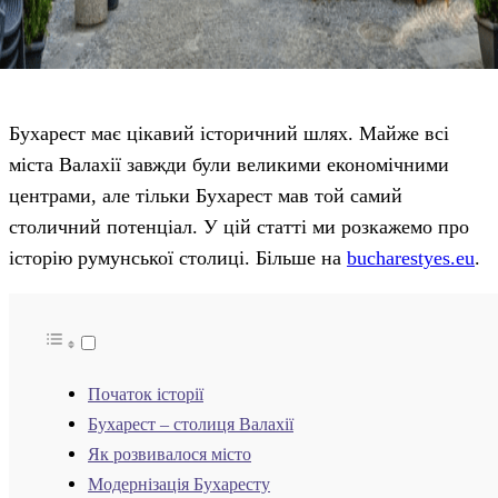
Бухарест має цікавий історичний шлях. Майже всі
міста Валахії завжди були великими економічними
центрами, але тільки Бухарест мав той самий
столичний потенціал. У цій статті ми розкажемо про
історію румунської столиці. Більше на
bucharestyes.eu
.
Початок історії
Бухарест – столиця Валахії
Як розвивалося місто
Модернізація Бухаресту