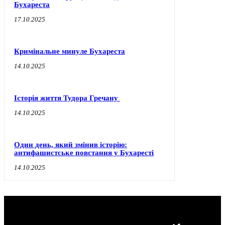
Бухареста
17.10.2025
Кримінальне минуле Бухареста
14.10.2025
Історія життя Тудора Гречану
14.10.2025
Один день, який змінив історію:
антифашистське повстання у Бухаресті
14.10.2025