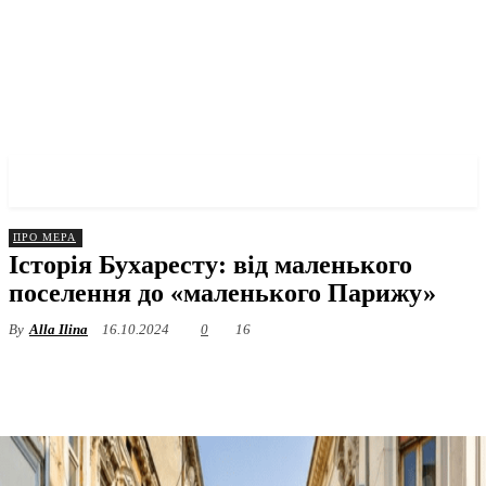
✓ BUCHAREST ✗
ПРО МЕРА
Історія Бухаресту: від маленького
поселення до «маленького Парижу»
By
Alla Ilina
16.10.2024
0
16