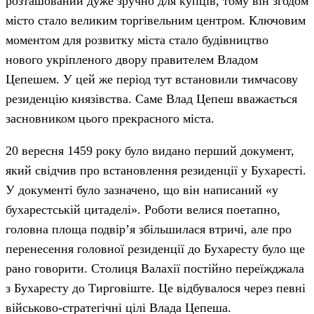
розташований дуже зручно для купців, тому він згодом
місто стало великим торгівельним центром. Ключовим
моментом для розвитку міста стало будівництво
нового укріпленого двору правителем Владом
Цепешем. У цей же період тут встановили тимчасову
резиденцію князівства. Саме Влад Цепеш вважається
засновником цього прекрасного міста.
20 вересня 1459 року було видано перший документ,
який свідчив про встановлення резиденції у Бухаресті.
У документі було зазначено, що він написаний «у
бухарестській цитаделі». Роботи велися поетапно,
головна площа подвір’я збільшилася втричі, але про
перенесення головної резиденції до Бухаресту було ще
рано говорити. Столиця Валахії постійно переїжджала
з Бухаресту до Тирговіште. Це відбувалося через певні
військово-стратегічні цілі Влада Цепеша.