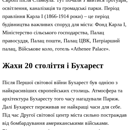
Європі після Стамбула. Тут почали з’явитися тротуари,
освітлення, каналізація та громадські парки. Період
правління Карла І (1866-1914 роки) – це період
будівництва важливих споруд для міста: Фонд Карла І,
Міністерство сільського господарства, Палац
правосуддя, Палац пошти, Палац ЦВК, Патріарший
палац, Військове коло, готель «Athenee Palace».
Жахи 20 століття і Бухарест
Після Першої світової війни Бухарест був однією з
найкрасивіших європейських столиць. Атмосфера та
архітектура Бухаресту того часу нагадували Париж.
Далі Бухарест переживав не найкращі часи для себе.
Під час Другої світової центр міста сильно постраждав
від бомбардування американськими військами.