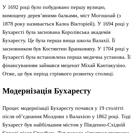
У 1692 році було побудовано першу вулицю,
вимощену дерев’яними балками, міст Могошоай (з
1878 року називається Калеа Вікторіей). У 1694 році у
Бухаресті була заснована Королівська академія
Бухаресту. Це була перша вища школа Валахії. Її
засновником був Костянтин Бранковяну. У 1704 році у
Бухаресті була встановлена перша медична установа. Її
фінансуванням займався меценат Міхай Кантакузіно.
Отже, це був період стрімкого розвитку столиці.
Модернізація Бухаресту
Процес модернізації Бухаресту почався у 19 столітті
після об’єднання Молдови з Валахією у 1862 році. Тоді
Бухарест був найбільшим містом у Південно-Східній