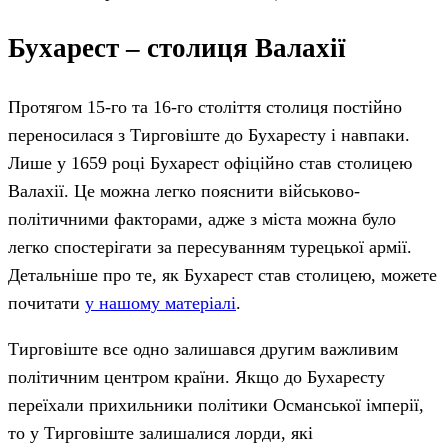
Бухарест – столиця Валахії
Протягом 15-го та 16-го століття столиця постійно
переносилася з Тирговіште до Бухаресту і навпаки.
Лише у 1659 році Бухарест офіційно став столицею
Валахії. Це можна легко пояснити військово-
політичними факторами, адже з міста можна було
легко спостерігати за пересуванням турецької армії.
Детальніше про те, як Бухарест став столицею, можете
почитати
у нашому матеріалі
.
Тирговіште все одно залишався другим важливим
політичним центром країни. Якщо до Бухаресту
переїхали прихильники політики Османської імперії,
то у Тирговіште залишалися лорди, які