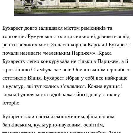
Бухарест довго залишався містом ремісників та
торговців. Румунська столиця сильно відрізняється від
решти великих міст. За часів короля Кароля І Бухарест
почали називати «маленьким Парижем». Краса
Бухаресту легко конкурувала не тільки з Парижем, а й
з розкішшю Стамбула за часів Османської імперії або з
естетикою Відня. Бухарест зібрав у собі все найкраще
з культур, які тут колись з’являлися. Кожна вулиця і
кожна будівля міста відображає його довгу і цікаву
історію.
Бухарест залишається економічним, фінансовим,
банківським, культурно-науковим, освітнім,