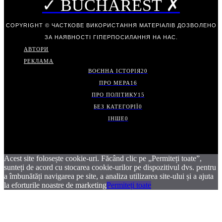
✓ BUCHAREST ✗
COPYRIGHT © ЧАСТКОВЕ ВИКОРИСТАННЯ МАТЕРІАЛІВ ДОЗВОЛЕНО
ЗА НАЯВНОСТІ ГІПЕРПОСИЛАННЯ НА НАС.
АВТОРИ
РЕКЛАМА
ВОЄННА ІСТОРІЯ
20
ПРО МЕРА
16
ПРО ПОЛІТИКУ
15
БЕЗ КАТЕГОРІЇ
0
ІНШЕ
0
Acest site folosește cookie-uri. Făcând clic pe „Permiteți toate”,
sunteți de acord cu stocarea cookie-urilor pe dispozitivul dvs. pentru
a îmbunătăți navigarea pe site, a analiza utilizarea site-ului și a ajuta
la eforturile noastre de marketing
Permiteți toate
.
.
.