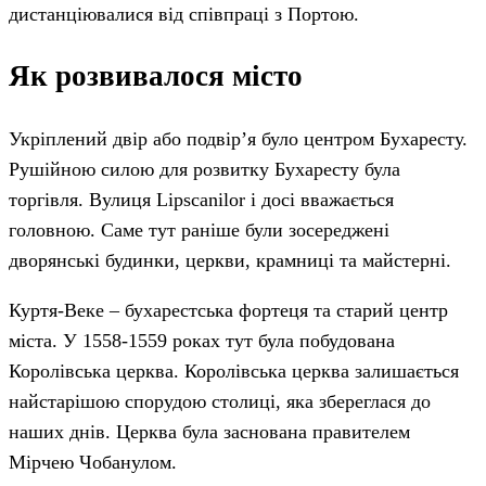
дистанціювалися від співпраці з Портою.
Як розвивалося місто
Укріплений двір або подвір’я було центром Бухаресту.
Рушійною силою для розвитку Бухаресту була
торгівля. Вулиця Lipscanilor і досі вважається
головною. Саме тут раніше були зосереджені
дворянські будинки, церкви, крамниці та майстерні.
Куртя-Веке – бухарестська фортеця та старий центр
міста. У 1558-1559 роках тут була побудована
Королівська церква. Королівська церква залишається
найстарішою спорудою столиці, яка збереглася до
наших днів. Церква була заснована правителем
Мірчею Чобанулом.